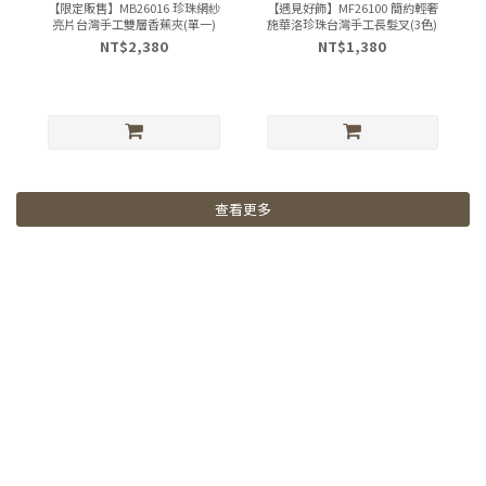
【限定販售】MB26016 珍珠網紗
【遇見好飾】MF26100 簡約輕奢
亮片台灣手工雙層香蕉夾(單一)
施華洛珍珠台灣手工長髮叉(3色)
NT$2,380
NT$1,380
查看更多