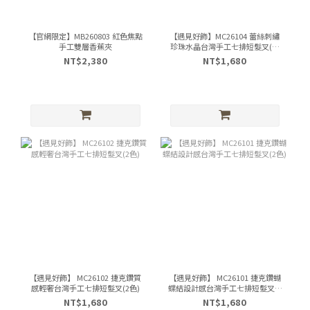
【官網限定】MB260803 紅色焦點
【遇見好飾】MC26104 蕾絲刺繡
手工雙層香蕉夾
珍珠水晶台灣手工七排短髮叉(單
一)
NT$2,380
NT$1,680
【遇見好飾】 MC26102 捷克鑽質
【遇見好飾】 MC26101 捷克鑽蝴
感輕奢台灣手工七排短髮叉(2色)
蝶結設計感台灣手工七排短髮叉(2
色)
NT$1,680
NT$1,680