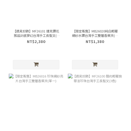
【遇見好飾】MF26101 捷克鑽花
【限定販售】MB26020純白輕奢
簇設計感夢幻台灣手工長髮叉(3
網紗水鑽台灣手工雙層香蕉夾(單
色)
一)
NT$2,380
NT$1,380