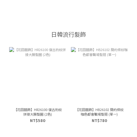
日韓流行髮飾
【花田囍飾】HR26100 復古豹紋
【花田囍飾】HB26102 簡約條紋
拼接大腸髮圈 (2色)
咖色都會職場髮箍 (單一)
NT$580
NT$780