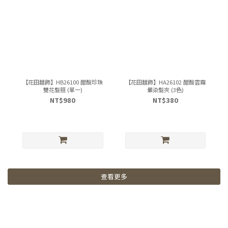
【花田囍飾】HB26100 醋酸珍珠
【花田囍飾】HA26102 醋酸雲霧
雙花髮箍 (單一)
暈染髮夾 (3色)
NT$980
NT$380
查看更多