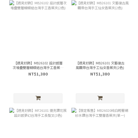
【遇見好飾】MB26102 設計感層
【遇見好飾】MB26101 文藝復古
次堆疊雙層蝴蝶結台灣手工香蕉夾
風飄帶台灣手工仙女香蕉夾(2色)
(2色)
NT$1,380
NT$1,380