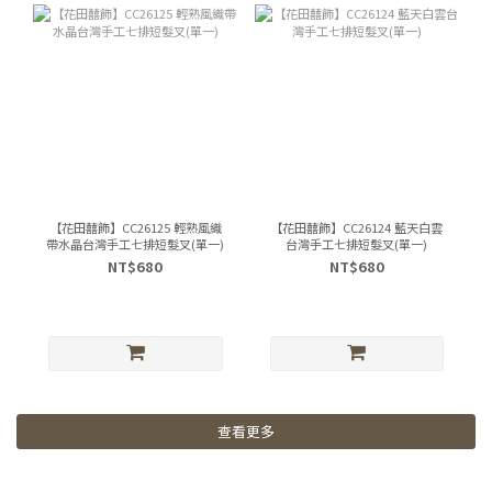
【花田囍飾】CC26125 輕熟風織
【花田囍飾】CC26124 藍天白雲
帶水晶台灣手工七排短髮叉(單一)
台灣手工七排短髮叉(單一)
NT$680
NT$680
查看更多