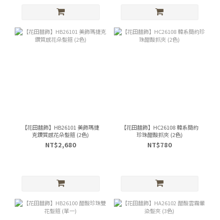
【花田囍飾】HB26101 美飾瑪捷
【花田囍飾】HC26108 韓系簡約
克鑽質感花朵髮箍 (2色)
珍珠醋酸抓夾 (2色)
NT$2,680
NT$780