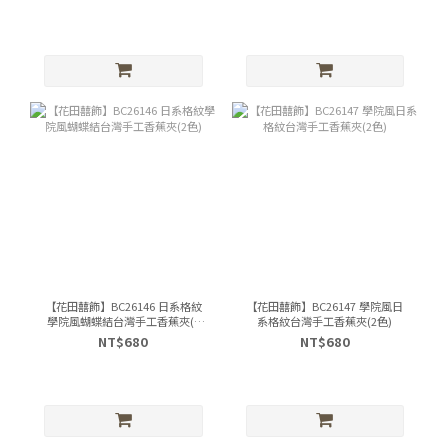
【花田囍飾】BC26146 日系格紋
【花田囍飾】BC26147 學院風日
學院風蝴蝶結台灣手工香蕉夾(2
系格紋台灣手工香蕉夾(2色)
色)
NT$680
NT$680