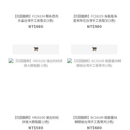
【花田囍飾】FC26134 韓系透亮
【花田囍飾】FC26135 海島風海
水晶台灣手工長髮叉(3色)
星串珠花台灣手工長髮叉(3色)
NT$680
NT$980
【花田囍飾】HR26100 復古豹紋
【花田囍飾】BC26149 緞面蕾絲
拼接大腸髮圈 (2色)
蝴蝶結台灣手工香蕉夾(3色)
NT$580
NT$680