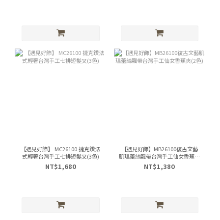
【遇見好飾】 MC26100 捷克鑽法
【遇見好飾】MB26100復古文藝
式輕奢台灣手工七排短髮叉(3色)
肌理蕾絲飄帶台灣手工仙女香蕉夾
(2色)
NT$1,680
NT$1,380